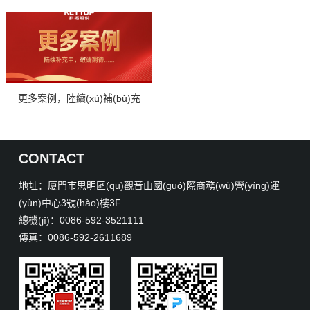
更多案例，陸續(xù)補(bǔ)充
中，敬請(qǐng)期
待！
CONTACT
地址：廈門市思明區(qū)觀音山國(guó)際商務(wù)營(yíng)運
(yùn)中心3號(hào)樓3F
總機(jī)：0086-592-3521111
傳真：0086-592-2611689