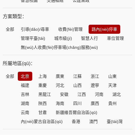
智慧校園
交通樞紐
公建黨政
方案類型：
全部
引導(dǎo)/尋車
收費(fèi)管理
路內(nèi)停車
管理平臺(tái)
城市級(jí)
智慧人行
車位管理
無(wú)人收費(fèi)停車場(chǎng)服務(wù)
所屬地區(qū)：
全部
北京
上海
廣東
江蘇
浙江
山東
福建
重慶
河北
山西
遼寧
天津
吉林
黑龍江
安徽
江西
河南
湖北
湖南
陜西
海南
四川
廣西
貴州
云南
甘肅
新疆維吾爾自治區(qū)
內(nèi)蒙古自治區(qū)
香港
澳門
臺(tái)灣