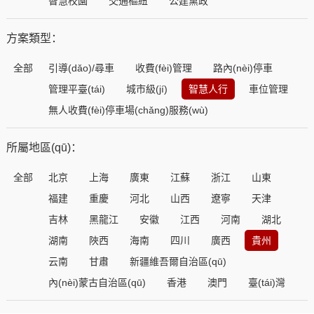
智慧校園
交通樞紐
公建黨政
方案類型：
全部
引導(dǎo)/尋車
收費(fèi)管理
路內(nèi)停車
管理平臺(tái)
城市級(jí)
智慧人行
車位管理
無人收費(fèi)停車場(chǎng)服務(wù)
所屬地區(qū)：
全部
北京
上海
廣東
江蘇
浙江
山東
福建
重慶
河北
山西
遼寧
天津
吉林
黑龍江
安徽
江西
河南
湖北
湖南
陜西
海南
四川
廣西
貴州
云南
甘肅
新疆維吾爾自治區(qū)
內(nèi)蒙古自治區(qū)
香港
澳門
臺(tái)灣