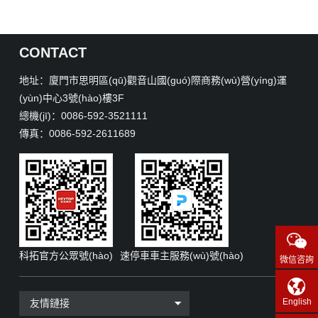
CONTACT
地址：廈門市思明區(qū)觀音山國(guó)際商務(wù)營(yíng)運
(yùn)中心3號(hào)樓3F
總機(jī)：0086-592-3521111
傳真：0086-592-2611689
科拓官方公眾號(hào)
速停車車主服務(wù)號(hào)
微信咨詢
English
友情鏈接