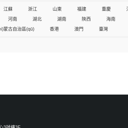
江蘇
浙江
山東
福建
重慶
河南
湖北
湖南
陜西
海南
èi)蒙古自治區(qū)
香港
澳門
臺灣
心3號樓3F