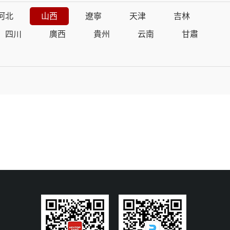
河北
山西
遼寧
天津
吉林
四川
廣西
貴州
云南
甘肅