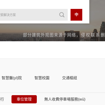
中
智慧醫(yī)院
智慧校園
交通樞紐
人行
車位管理
無人收費停車場服務(wù)