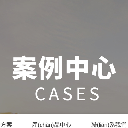
決方案
產(chǎn)品中心
聯(lián)系我們