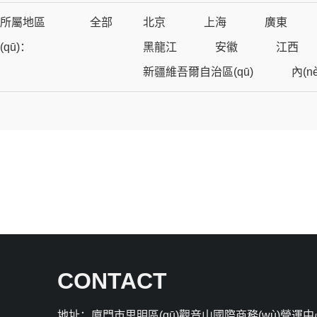
所屬地區
全部
北京
上海
廣東
(qū)：
黑龍江
安徽
江西
新疆維吾爾自治區(qū)
內(n
CONTACT
地址：廈門市思明區(qū)觀音山國際商務(wù)營運中