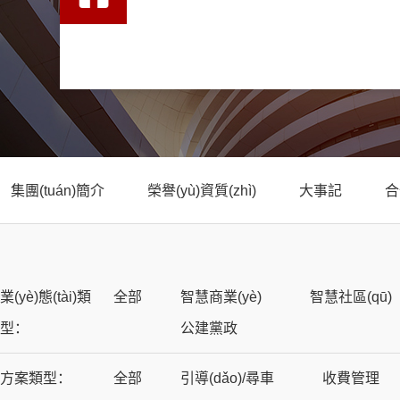
集團(tuán)簡介
榮譽(yù)資質(zhì)
大事記
合
業(yè)態(tài)類
全部
智慧商業(yè)
智慧社區(qū)
型：
公建黨政
方案類型：
全部
引導(dǎo)/尋車
收費管理