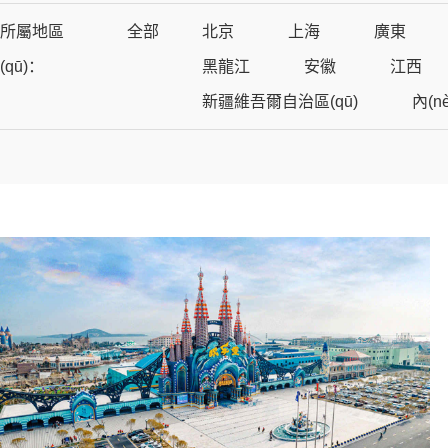
所屬地區
全部
北京
上海
廣東
(qū)：
黑龍江
安徽
江西
新疆維吾爾自治區(qū)
內(n