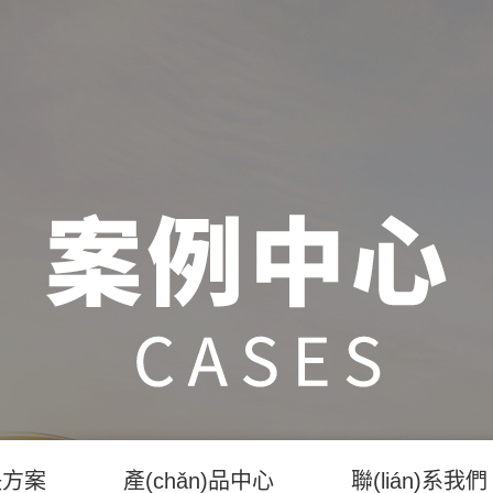
決方案
產(chǎn)品中心
聯(lián)系我們