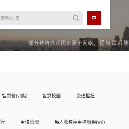
中
智慧醫(yī)院
智慧校園
交通樞紐
人行
車位管理
無人收費停車場服務(wù)