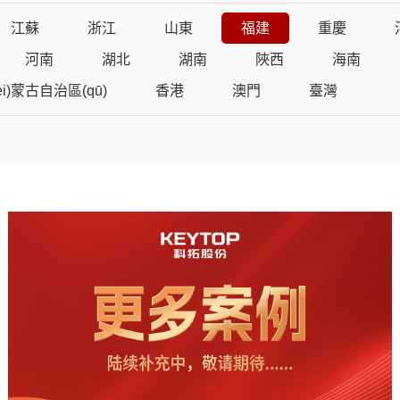
江蘇
浙江
山東
福建
重慶
河南
湖北
湖南
陜西
海南
èi)蒙古自治區(qū)
香港
澳門
臺灣