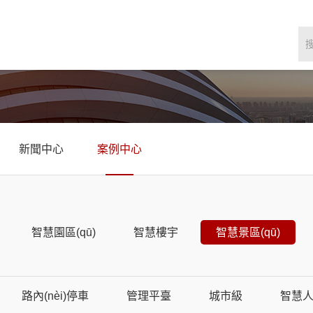
新聞中心
案例中心
智慧園區(qū)
智慧樓宇
智慧景區(qū)
路內(nèi)停車
管理平臺
城市級
智慧