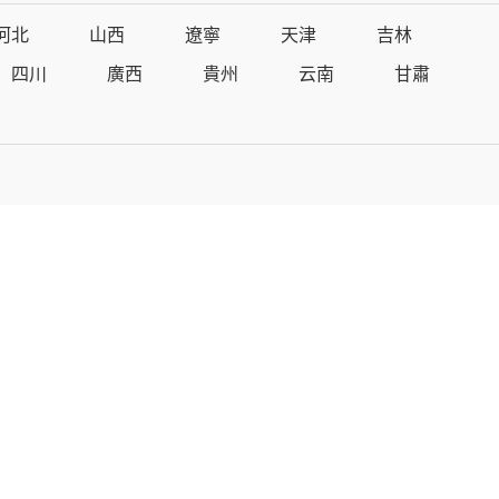
河北
山西
遼寧
天津
吉林
四川
廣西
貴州
云南
甘肅