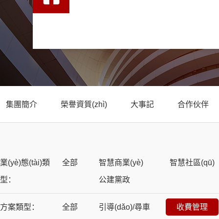
集團簡介
榮譽資質(zhì)
大事記
合作伙伴
業(yè)態(tài)類
全部
智慧商業(yè)
智慧社區(qū)
型：
公建黨政
方案類型：
全部
引導(dǎo)/尋車
收費管理