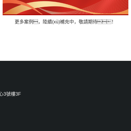
更多案例，陸續(xù)補充中，敬請期待！
心3號樓3F