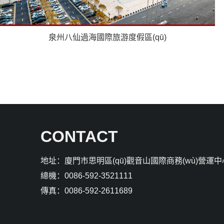
泉州八仙過海國際旅游度假區(qū)
CONTACT
地址：廈門市思明區(qū)觀音山國際商務(wù)營運中
總機：0086-592-3521111
傳真：0086-592-2611689