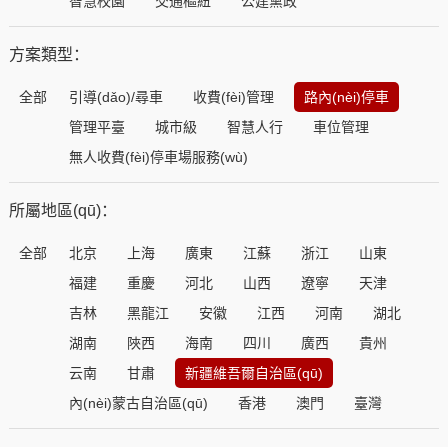
智慧校園
交通樞紐
公建黨政
方案類型：
全部
引導(dǎo)/尋車
收費(fèi)管理
路內(nèi)停車
管理平臺
城市級
智慧人行
車位管理
無人收費(fèi)停車場服務(wù)
所屬地區(qū)：
全部
北京
上海
廣東
江蘇
浙江
山東
福建
重慶
河北
山西
遼寧
天津
吉林
黑龍江
安徽
江西
河南
湖北
湖南
陜西
海南
四川
廣西
貴州
云南
甘肅
新疆維吾爾自治區(qū)
內(nèi)蒙古自治區(qū)
香港
澳門
臺灣