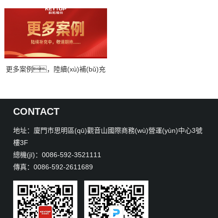
更多案例，陸續(xù)補(bǔ)充
中，敬請期待！
CONTACT
地址：廈門市思明區(qū)觀音山國際商務(wù)營運(yùn)中心3號
樓3F
總機(jī)：0086-592-3521111
傳真：0086-592-2611689