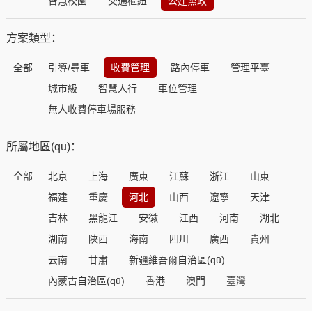
智慧校園
交通樞紐
公建黨政
方案類型：
全部
引導/尋車
收費管理
路內停車
管理平臺
城市級
智慧人行
車位管理
無人收費停車場服務
所屬地區(qū)：
全部
北京
上海
廣東
江蘇
浙江
山東
福建
重慶
河北
山西
遼寧
天津
吉林
黑龍江
安徽
江西
河南
湖北
湖南
陜西
海南
四川
廣西
貴州
云南
甘肅
新疆維吾爾自治區(qū)
內蒙古自治區(qū)
香港
澳門
臺灣