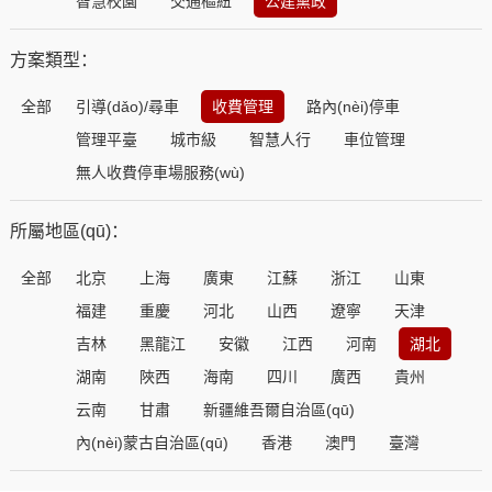
智慧校園
交通樞紐
公建黨政
方案類型：
全部
引導(dǎo)/尋車
收費管理
路內(nèi)停車
管理平臺
城市級
智慧人行
車位管理
無人收費停車場服務(wù)
所屬地區(qū)：
全部
北京
上海
廣東
江蘇
浙江
山東
福建
重慶
河北
山西
遼寧
天津
吉林
黑龍江
安徽
江西
河南
湖北
湖南
陜西
海南
四川
廣西
貴州
云南
甘肅
新疆維吾爾自治區(qū)
內(nèi)蒙古自治區(qū)
香港
澳門
臺灣